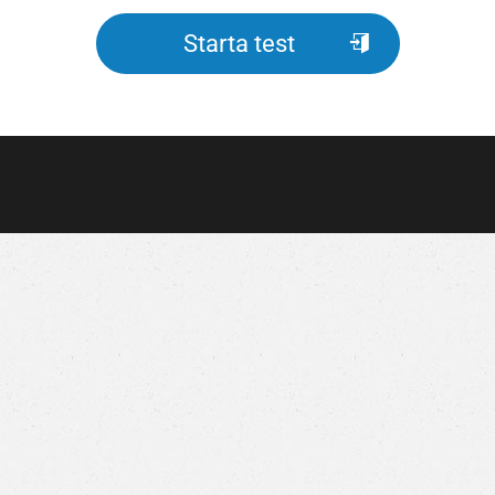
Sta
r
ta test