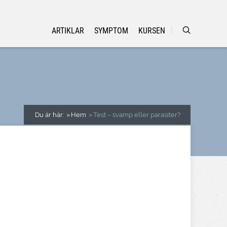
ARTIKLAR
SYMPTOM
KURSEN
Du är här:
Hem
Test – svamp eller parasiter?