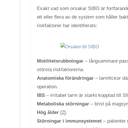
Exakt vad som orsakar SIBO är fortfarande 
ett eller flera av de system som håller ba
riskfaktorer har identifierats:
Motilitetsrubbningar
– långsammare pass
största riskfaktorerna.
Anatomiska förändringar
– tarmfickor där
operation.
IBS
– irritabel tarm är starkt kopplad till 
Metaboliska störningar
– brist på magsyra
Hög ålder
[
2
].
Störningar i immunsystemet
– patienter 