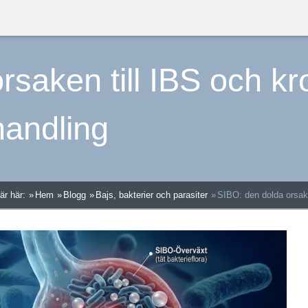
rsaken till IBS och k
andling
är här:
Hem
Blogg
Bajs, bakterier och parasiter
SIBO: den dolda orsak