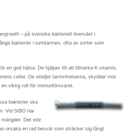
ergrowth – på svenska bakteriell överväxt i
många bakterier i tunntarmen, ofta av sorter som
ör en god hälsa. De hjälper till att tillverka K-vitamin,
armens celler. De stödjer tarmrörelserna, skyddar mot
 en viktig roll för immunförsvaret.
ssa bakterier ska
en. Vid SIBO har
a mängder. Det stör
n orsaka en rad besvär som sträcker sig långt