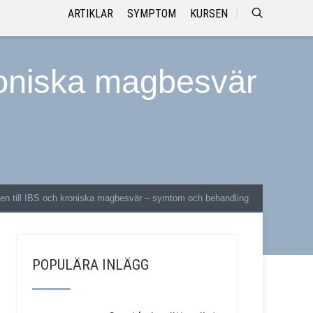
ARTIKLAR
SYMPTOM
KURSEN
roniska magbesvär
en till IBS och kroniska magbesvär – symtom och behandling
POPULÄRA INLÄGG