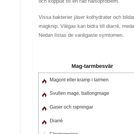
och kopplat till en rad hälsoproblem.
Vissa bakterier jäser kolhydrater och bild
magknip. Vätgas kan bidra till diarré, meda
Nedan listas de vanligaste symtomen.
Mag-tarmbesvär
Magont eller kramp i tarmen
Svullen mage, ballongmage
Gaser och rapningar
Diarré