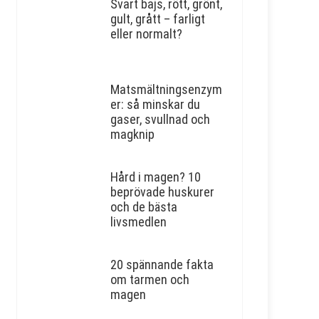
Svart bajs, rött, grönt,
gult, grått – farligt
eller normalt?
Matsmältningsenzym
er: så minskar du
gaser, svullnad och
magknip
Hård i magen? 10
beprövade huskurer
och de bästa
livsmedlen
20 spännande fakta
om tarmen och
magen