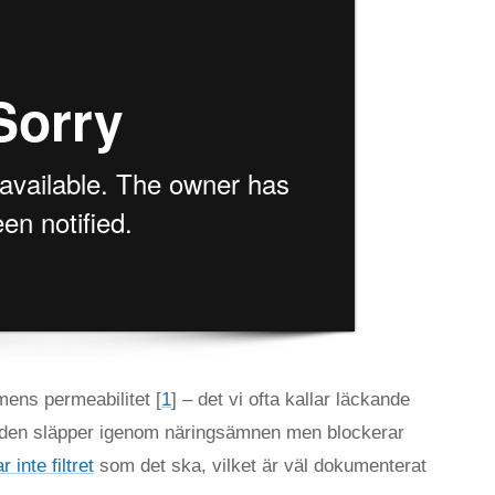
ens permeabilitet [
1
] – det vi ofta kallar läckande
er: den släpper igenom näringsämnen men blockerar
inte filtret
som det ska, vilket är väl dokumenterat