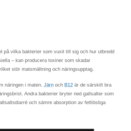
 på vilka bakterier som vuxit till sig och hur utbredd
siella – kan producera toxiner som skadar
vilket stör matsmältning och näringsupptag.
om näringen i maten.
Järn
och
B12
är de särskilt bra
 näringsbrist. Andra bakterier bryter ned gallsalter som
allsaltsdiarré och sämre absorption av fettlösliga