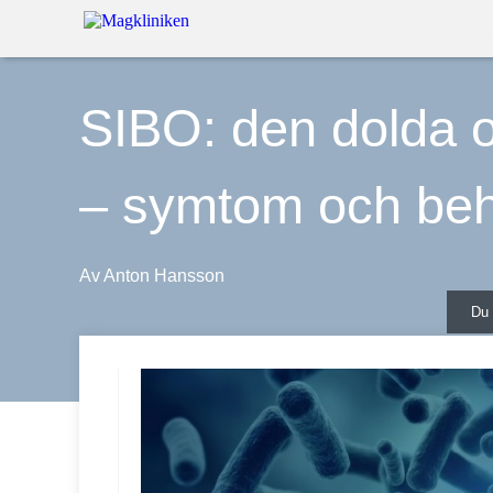
SIBO: den dolda o
– symtom och beh
Av
Anton Hansson
Du 