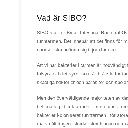
Vad är SIBO?
SIBO står för
S
mall
I
ntestinal
B
acterial
O
v
tunntarmen. Det innebär att det finns för 
normalt ska befinna sig i tjocktarmen.
Att vi har bakterier i tarmen är nödvändigt f
folsyra och fettsyror som är bränsle för t
skadliga bakterier och parasiter och spelar
Men den överväldigande majoriteten av de
befinna sig i tjocktarmen – inte i tunntarm
bakterier koloniserat tunntarmen i för stor
matsmältningen, skadar slemhinnan och ka